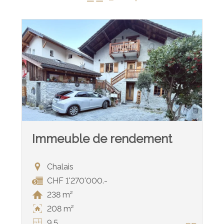
Immeuble de rendement
Chalais
CHF 1'270'000.-
238 m²
208 m²
9.5