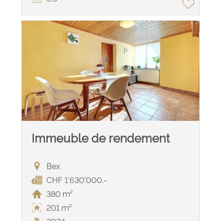
Immeuble de rendement
Bex
CHF 1'630'000.-
380 m²
201 m²