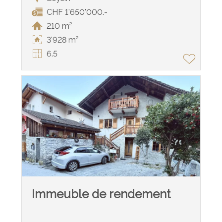
CHF 1'650'000.-
210 m²
3'928 m²
6.5
Immeuble de rendement