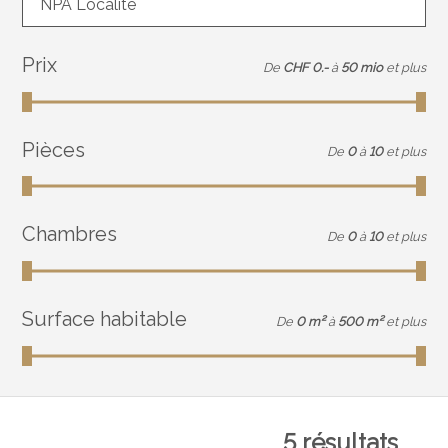
NPA Localité
Prix
De
CHF 0.-
à
50 mio
et plus
Pièces
De
0
à
10
et plus
Chambres
De
0
à
10
et plus
Surface habitable
De
0 m²
à
500 m²
et plus
5
résultats