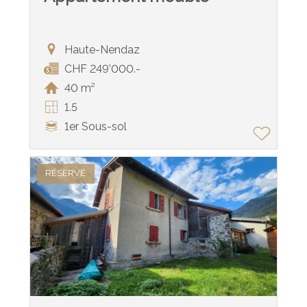
Haute-Nendaz
CHF 249'000.-
40 m²
1.5
1er Sous-sol
RÉSERVÉ