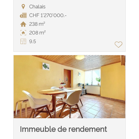
Chalais
CHF 1'270'000.-
238 m²
208 m²
9.5
Immeuble de rendement