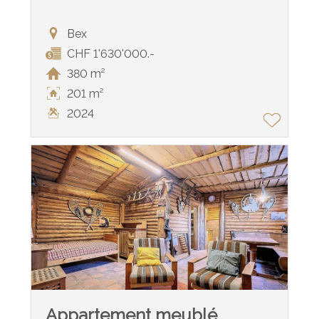
Bex
CHF 1'630'000.-
380 m²
201 m²
2024
Appartement meublé