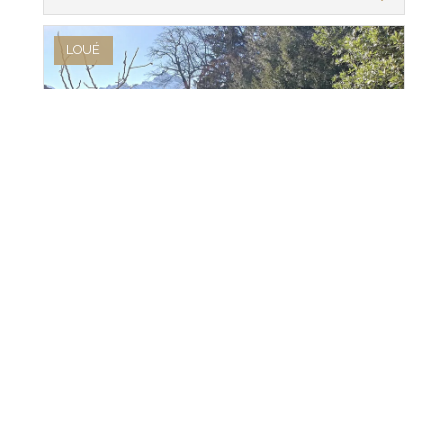
LOUÉ
Appartement
2
Rez-de-chaussée
2017