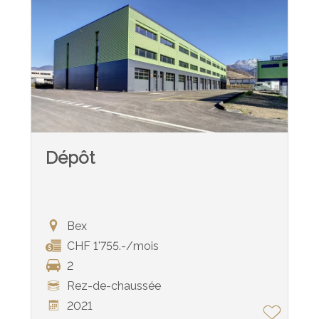
Dépôt
Bex
CHF 1'755.-/mois
2
Rez-de-chaussée
2021