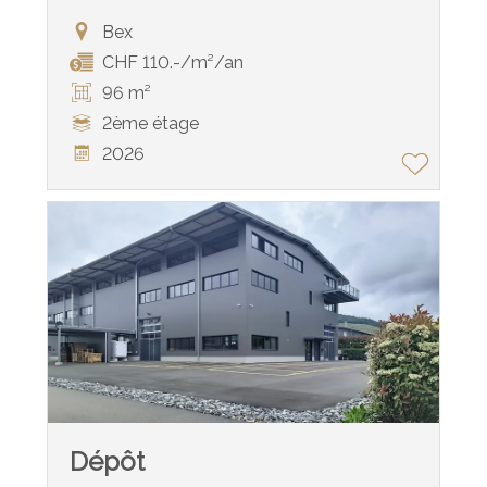
Bex
CHF 110.-/m²/an
96 m²
2ème étage
2026
Dépôt