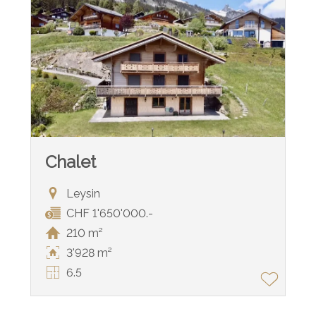
Chalet
Leysin
CHF 1'650'000.-
210 m²
3'928 m²
6.5