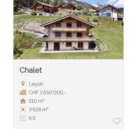
Chalet
Leysin
CHF 1'650'000.-
210 m²
3'928 m²
6.5