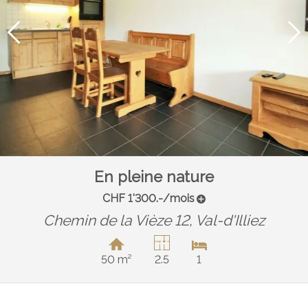
En pleine nature
CHF 1'300.-/mois
Chemin de la Vièze 12,
Val-d'Illiez
50 m²
2.5
1